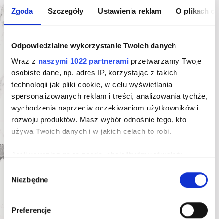
Zgoda
Szczegóły
Ustawienia reklam
O plikach c
Oferta indywidualna
Karta mieszkania
Odpowiedzialne wykorzystanie Twoich danych
Wraz z
naszymi 1022 partnerami
przetwarzamy Twoje
osobiste dane, np. adres IP, korzystając z takich
technologii jak pliki cookie, w celu wyświetlania
spersonalizowanych reklam i treści, analizowania tychże,
wychodzenia naprzeciw oczekiwaniom użytkowników i
Biuro Sprzedaży:
rozwoju produktów. Masz wybór odnośnie tego, kto
ul. Nowohucka 51A,
30-728 Kraków
używa Twoich danych i w jakich celach to robi.
tel: 122020333
Jeśli wyrazisz na to zgodę, chcielibyśmy również:
Deweloper:
Gromadzić dane dotyczące Twojej lokalizacji
Wybór
Apartamenty Nowohucka Paluch Spółka Komandytowa
Niezbędne
geograficznej z dokładnością nawet do kilku metrów
zgody
ul. Nowohucka 51a,
30-728 Kraków
Identyfikować Twoje urządzenie, aktywnie
NIP: 6793211372, REGON: 388035176, KRS: 0001232570
analizując charakteryzującego je zbiory danych
tel: 122020333
Preferencje
(fingerprinting, czyli wirtualny odcisk palca)