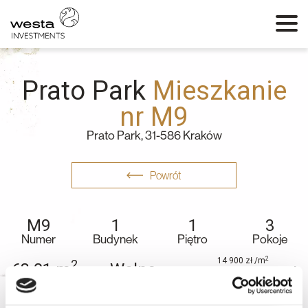
Prato Park
Mieszkanie
nr M9
Prato Park, 31-586 Kraków
Powrót
M9
1
1
3
Numer
Budynek
Piętro
Pokoje
2
14 900
zł
/m
2
68.01
m
Wolne
1 013 349.00
zł
Metraż
Status
Historia ceny