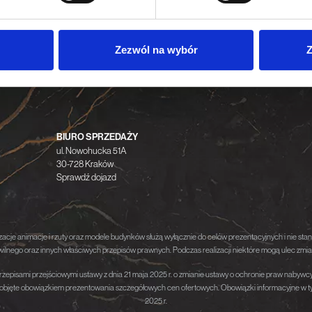
do spersonalizowania treści i reklam, aby oferować funkcje sp
ormacje o tym, jak korzystasz z naszej witryny, udostępniamy p
Zezwól na wybór
Z
Partnerzy mogą połączyć te informacje z innymi danymi otrzym
nia z ich usług.
BIURO SPRZEDAŻY
ul. Nowohucka 51A
30-728 Kraków
Sprawdź dojazd
izacje animacje i rzuty oraz modele budynków służą wyłącznie do celów prezentacyjnych i nie stan
ilnego oraz innych właściwych przepisów prawnych. Podczas realizacji niektóre mogą ulec zmia
przepisami przejściowymi ustawy z dnia 21 maja 2025 r. o zmianie ustawy o ochronie praw nabyw
bjęte obowiązkiem prezentowania szczegółowych cen ofertowych. Obowiązki informacyjne w tym
2025 r.