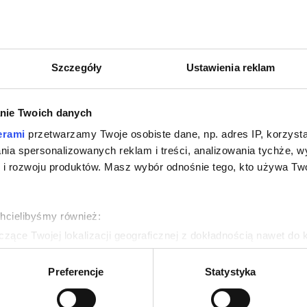
Szczegóły
Ustawienia reklam
nie Twoich danych
erami
przetwarzamy Twoje osobiste dane, np. adres IP, korzystaj
lania spersonalizowanych reklam i treści, analizowania tychże,
 rozwoju produktów. Masz wybór odnośnie tego, kto używa Twoi
chcielibyśmy również:
zące Twojej lokalizacji geograficznej z dokładnością nawet do 
rządzenie, aktywnie analizując charakteryzującego je zbiory dany
Preferencje
Statystyka
 tego, jak Twoje osobiste dane są przetwarzane oraz ustaw wła
plików cookie możesz zmienić lub wycofać swoją zgodę w dowolne