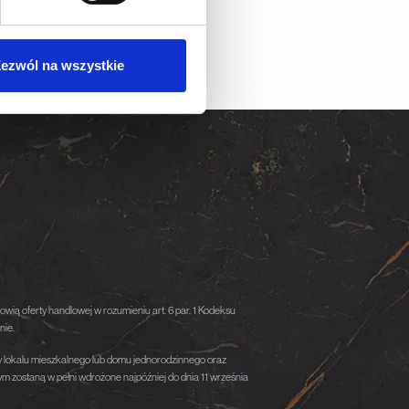
ołecznościowe i analizować
artnerom społecznościowym,
ezwól na wszystkie
anymi od Ciebie lub
owią oferty handlowej w rozumieniu art. 6 par. 1 Kodeksu
nie.
cy lokalu mieszkalnego lub domu jednorodzinnego oraz
 zostaną w pełni wdrożone najpóźniej do dnia 11 września