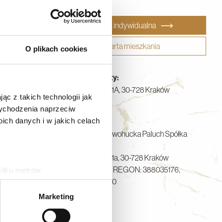
Oferta indywidualna
Karta mieszkania
O plikach cookies
Biuro Sprzedaży:
ul. Nowohucka 51A,
30-728 Kraków
ąc z takich technologii jak
tel: 122020333
 wychodzenia naprzeciw
ch danych i w jakich celach
Deweloper:
Apartamenty Nowohucka Paluch Spółka
Komandytowa
ul. Nowohucka 51a,
30-728 Kraków
NIP: 6793211372, REGON: 388035176,
kilku metrów
KRS: 0001232570
ch (fingerprinting, czyli
tel: 122020333
Marketing
sne preferencje w
sekcji
j chwili.