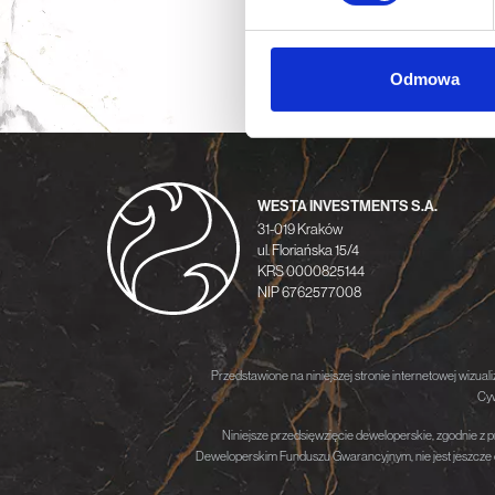
Wykorzystujemy pliki cookie 
ruch w naszej witrynie. Inf
Odmowa
reklamowym i analitycznym. 
uzyskanymi podczas korzysta
WESTA INVESTMENTS S.A.
31-019 Kraków
ul. Floriańska 15/4
KRS 0000825144
NIP 6762577008
Przedstawione na niniejszej stronie internetowej wizual
Cyw
Niniejsze przedsięwzięcie deweloperskie, zgodnie z 
Deweloperskim Funduszu Gwarancyjnym, nie jest jeszcze o