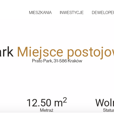
MIESZKANIA
INWESTYCJE
DEWELOPE
ark
Miejsce postojo
Prato Park, 31-586 Kraków
2
12.50
m
Wol
Metraż
Statu