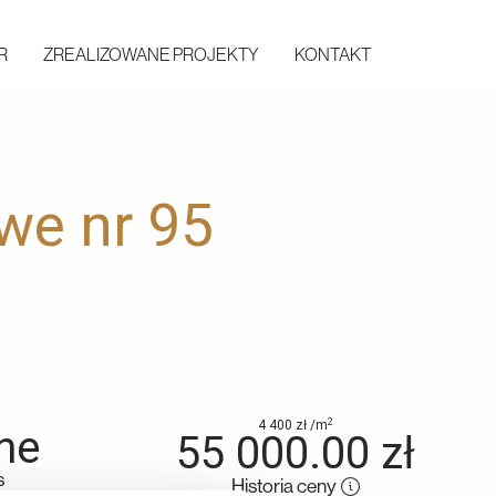
R
ZREALIZOWANE PROJEKTY
KONTAKT
we nr 95
2
4 400
zł
/m
ne
55 000.00
zł
s
Historia ceny