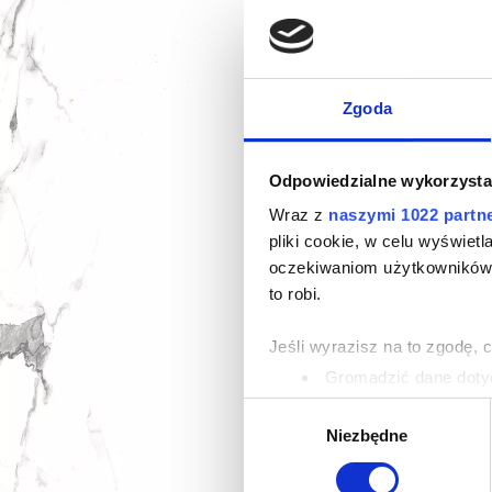
Zgoda
Odpowiedzialne wykorzysta
Wraz z
naszymi 1022 partn
pliki cookie, w celu wyświet
oczekiwaniom użytkowników i
to robi.
Jeśli wyrazisz na to zgodę, 
Gromadzić dane dotyc
Identyfikować Twoje u
Wybór
wirtualny odcisk palca)
Niezbędne
zgody
Dowiedz się więcej odnośnie
szczegółów
. W Deklaracji 