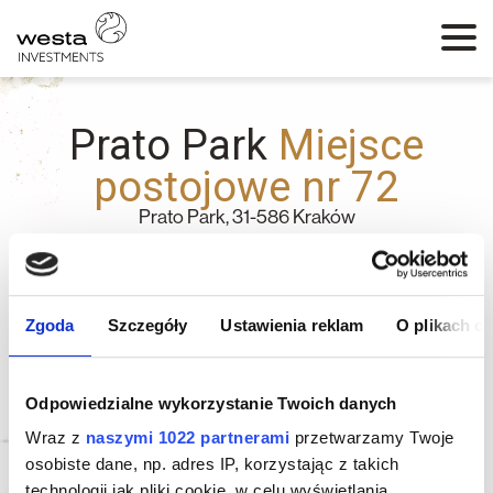
Prato Park
Miejsce
postojowe nr 72
Prato Park, 31-586 Kraków
Powrót
Zgoda
Szczegóły
Ustawienia reklam
O plikach c
72
-1
Numer
Piętro
Odpowiedzialne wykorzystanie Twoich danych
2
12.50
m
Sprzedane
Wraz z
naszymi 1022 partnerami
przetwarzamy Twoje
Metraż
Status
osobiste dane, np. adres IP, korzystając z takich
technologii jak pliki cookie, w celu wyświetlania